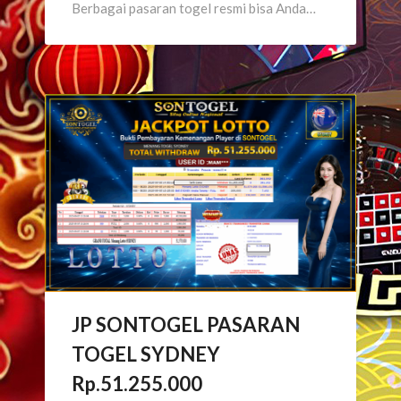
Berbagai pasaran togel resmi bisa Anda…
JP SONTOGEL PASARAN
TOGEL SYDNEY
Rp.51.255.000