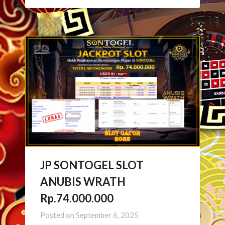
JP SONTOGEL SLOT
ANUBIS WRATH
Rp.74.000.000
Posted on
September 6, 2025