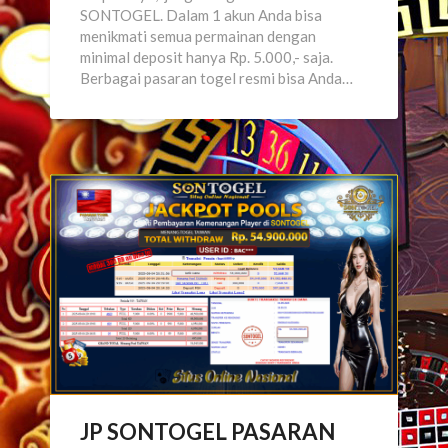
SONTOGEL. Dalam 1 akun Anda bisa
menikmati semua permainan dengan
minimal deposit hanya Rp. 5.000,- saja.
Berbagai pasaran togel resmi bisa Anda…
JP SONTOGEL PASARAN