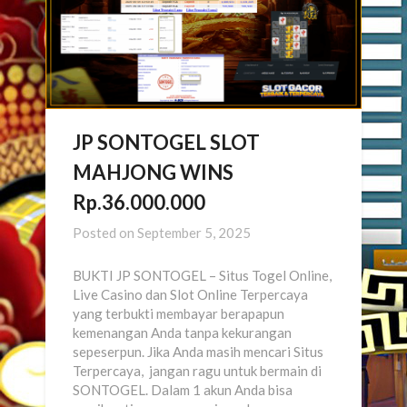
JP SONTOGEL SLOT
MAHJONG WINS
Rp.36.000.000
Posted on
September 5, 2025
BUKTI JP SONTOGEL – Situs Togel Online,
Live Casino dan Slot Online Terpercaya
yang terbukti membayar berapapun
kemenangan Anda tanpa kekurangan
sepeserpun. Jika Anda masih mencari Situs
Terpercaya, jangan ragu untuk bermain di
SONTOGEL. Dalam 1 akun Anda bisa