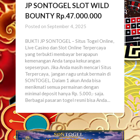
JP SONTOGEL SLOT WILD
BOUNTY Rp.47.000.000
Posted on
September 4, 2025
BUKTI JP SONTOGEL – Situs Togel Online,
Live Casino dan Slot Online Terpercaya
yang terbukti membayar berapapun
kemenangan Anda tanpa kekurangan
sepeserpun. Jika Anda masih mencari Situs
Terpercaya, jangan ragu untuk bermain di
SONTOGEL. Dalam 1 akun Anda bisa
menikmati semua permainan dengan
minimal deposit hanya Rp. 5.000,- saja.
Berbagai pasaran togel resmi bisa Anda…