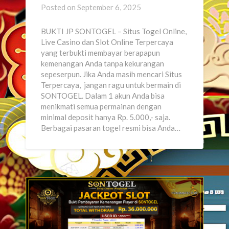
Posted on
September 6, 2025
BUKTI JP SONTOGEL – Situs Togel Online,
Live Casino dan Slot Online Terpercaya
yang terbukti membayar berapapun
kemenangan Anda tanpa kekurangan
sepeserpun. Jika Anda masih mencari Situs
Terpercaya, jangan ragu untuk bermain di
SONTOGEL. Dalam 1 akun Anda bisa
menikmati semua permainan dengan
minimal deposit hanya Rp. 5.000,- saja.
Berbagai pasaran togel resmi bisa Anda…