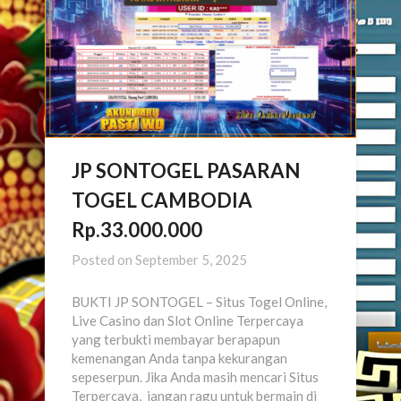
JP SONTOGEL PASARAN
TOGEL CAMBODIA
Rp.33.000.000
Posted on
September 5, 2025
BUKTI JP SONTOGEL – Situs Togel Online,
Live Casino dan Slot Online Terpercaya
yang terbukti membayar berapapun
kemenangan Anda tanpa kekurangan
sepeserpun. Jika Anda masih mencari Situs
Terpercaya, jangan ragu untuk bermain di