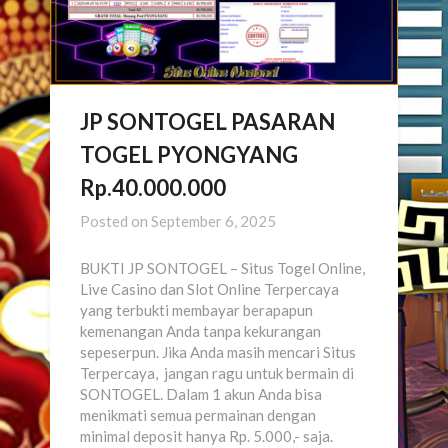
JP SONTOGEL PASARAN
TOGEL PYONGYANG
Rp.40.000.000
Posted on
September 6, 2025
BUKTI JP SONTOGEL – Situs Togel Online,
Live Casino dan Slot Online Terpercaya
yang terbukti membayar berapapun
kemenangan Anda tanpa kekurangan
sepeserpun. Jika Anda masih mencari Situs
Terpercaya, jangan ragu untuk bermain di
SONTOGEL. Dalam 1 akun Anda bisa
menikmati semua permainan dengan
minimal deposit hanya Rp. 5.000,- saja.