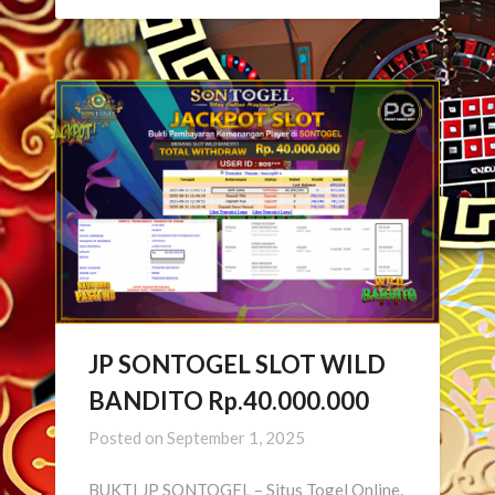
JP SONTOGEL SLOT WILD
BANDITO Rp.40.000.000
Posted on
September 1, 2025
BUKTI JP SONTOGEL – Situs Togel Online,