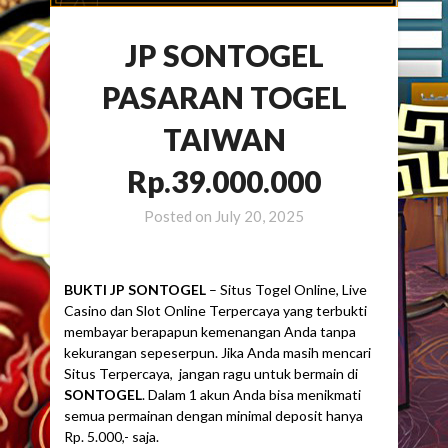
JP SONTOGEL
PASARAN TOGEL
TAIWAN
Rp.39.000.000
Posted on
July 20, 2025
BUKTI JP SONTOGEL
– Situs Togel Online, Live
Casino dan Slot Online Terpercaya yang terbukti
membayar berapapun kemenangan Anda tanpa
kekurangan sepeserpun. Jika Anda masih mencari
Situs Terpercaya, jangan ragu untuk bermain di
SONTOGEL
. Dalam 1 akun Anda bisa menikmati
semua permainan dengan minimal deposit hanya
Rp. 5.000,- saja.