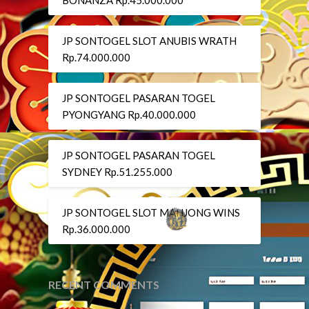
JP SONTOGEL SLOT ANUBIS WRATH
Rp.74.000.000
JP SONTOGEL PASARAN TOGEL
PYONGYANG Rp.40.000.000
JP SONTOGEL PASARAN TOGEL
SYDNEY Rp.51.255.000
JP SONTOGEL SLOT MAHJONG WINS
Rp.36.000.000
RECENT COMMENTS