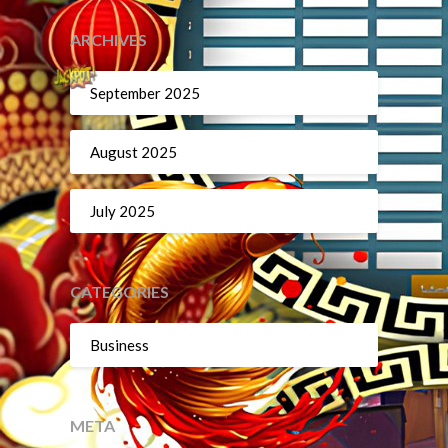
ARCHIVES
September 2025
August 2025
July 2025
CATEGORIES
Business
META