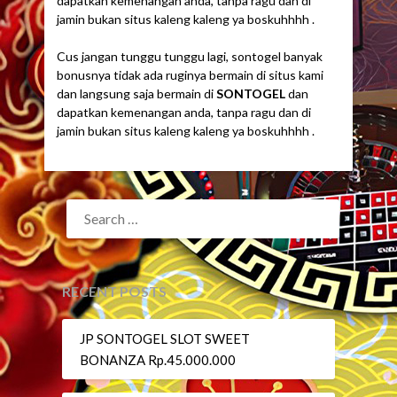
dapatkan kemenangan anda, tanpa ragu dan di
jamin bukan situs kaleng kaleng ya boskuhhhh .
Cus jangan tunggu tunggu lagi, sontogel banyak
bonusnya tidak ada ruginya bermain di situs kami
dan langsung saja bermain di
SONTOGEL
dan
dapatkan kemenangan anda, tanpa ragu dan di
jamin bukan situs kaleng kaleng ya boskuhhhh .
SEARCH
FOR:
RECENT POSTS
JP SONTOGEL SLOT SWEET
BONANZA Rp.45.000.000