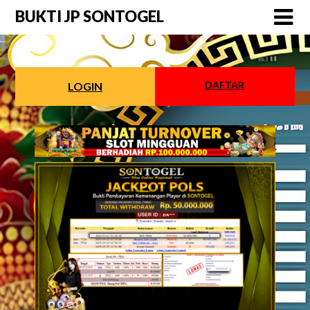
Skip
BUKTI JP SONTOGEL
to
content
DAFTAR
LOGIN