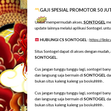
GAJI SPESIAL PROMOTOR 50 JU
Untuk mempermudah akses,
SONTOGEL
men
update lainnya melalui aplikasi Sontogel. untu
HUBUNGI CS SONTOGEL
:
https://link
Situs Sontogel dapat di akses dengan mudah,
SONTOGEL
.
Cus jangan tunggu tunggu lagi, sontogel bany
dan langsung saja bermain di
SONTOGEL
da
bukan situs kaleng kaleng ya boskuhhhh .
Cus jangan tunggu tunggu lagi, sontogel bany
dan langsung saja bermain di
SONTOGEL
da
bukan situs kaleng kaleng ya boskuhhhh .