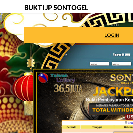
Skip
BUKTI JP SONTOGEL
to
content
LOGIN