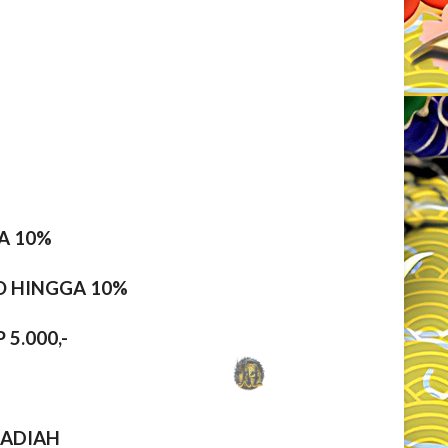
A 10%
O HINGGA 10%
5.000,-
HADIAH