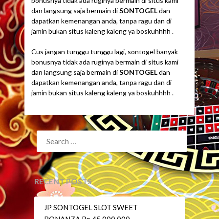
bonusnya tidak ada ruginya bermain di situs kami
dan langsung saja bermain di
SONTOGEL
dan
dapatkan kemenangan anda, tanpa ragu dan di
jamin bukan situs kaleng kaleng ya boskuhhhh .
Cus jangan tunggu tunggu lagi, sontogel banyak
bonusnya tidak ada ruginya bermain di situs kami
dan langsung saja bermain di
SONTOGEL
dan
dapatkan kemenangan anda, tanpa ragu dan di
jamin bukan situs kaleng kaleng ya boskuhhhh .
SEARCH
FOR:
RECENT POSTS
JP SONTOGEL SLOT SWEET
BONANZA Rp.45.000.000