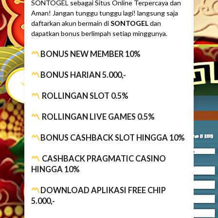
SONTOGEL sebagai Situs Online Terpercaya dan
Aman! Jangan tunggu tunggu lagi! langsung saja
daftarkan akun bermain di
SONTOGEL
dan
dapatkan bonus berlimpah setiap minggunya.
BONUS NEW MEMBER 10%
BONUS HARIAN 5.000,-
ROLLINGAN SLOT 0.5%
ROLLINGAN LIVE GAMES 0.5%
BONUS CASHBACK SLOT HINGGA 10%
CASHBACK PRAGMATIC CASINO
HINGGA 10%
DOWNLOAD APLIKASI FREE CHIP
5.000,-