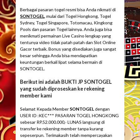
Berbagai pasaran togel resmi bisa Anda nikmati di
SONTOGEL
, mulai dari Togel Hongkong, Togel
Sydney, Togel Singapore, Totomacau, Kingkong
Pools dan pasaran Togel lainnya. Anda juga bisa
menikmati permainan Live Casino lengkap yang
tentunya video tidak patah patah dan Slot Online
Gacor terbaik. Bonus yang disediakan juga sangat
besar sehingga Anda bisa mendapatkan
keuntungan berkali lipat selama bermain di
SONTOGEL.
Berikut ini adalah BUKTI JP SONTOGEL
yang sudah diproseskan ke rekening
member kami
Selamat Kepada Member
SONTOGEL
dengan
USER ID :KEC*** PASARAN TOGEL HONGKONG
sebesar RP.52.000.000,- LUNAS langsung di
transfer ke rekening member tanpa kurang
sepeserpun. Terimakasih telah mempercayakan