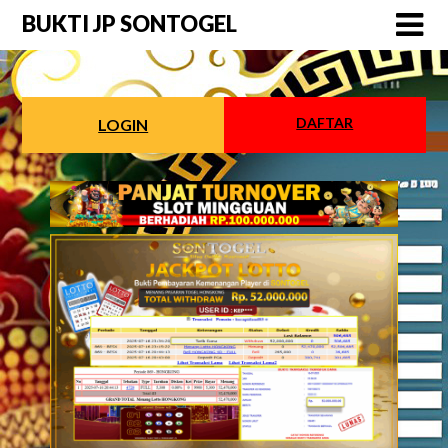
Skip
BUKTI JP SONTOGEL
to
content
DAFTAR
LOGIN