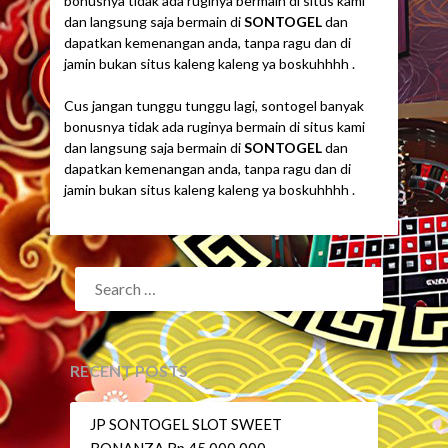
bonusnya tidak ada ruginya bermain di situs kami
dan langsung saja bermain di
SONTOGEL
dan
dapatkan kemenangan anda, tanpa ragu dan di
jamin bukan situs kaleng kaleng ya boskuhhhh .
Cus jangan tunggu tunggu lagi, sontogel banyak
bonusnya tidak ada ruginya bermain di situs kami
dan langsung saja bermain di
SONTOGEL
dan
dapatkan kemenangan anda, tanpa ragu dan di
jamin bukan situs kaleng kaleng ya boskuhhhh .
SEARCH
FOR:
RECENT POSTS
JP SONTOGEL SLOT SWEET
BONANZA Rp.45.000.000