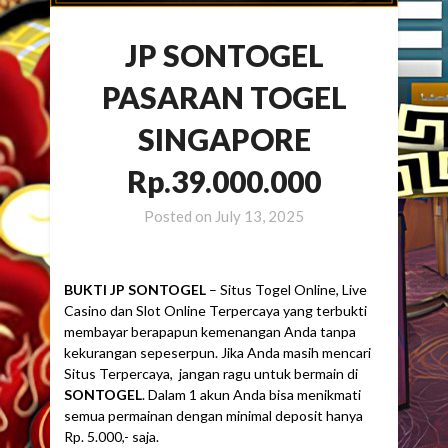
JP SONTOGEL
PASARAN TOGEL
SINGAPORE
Rp.39.000.000
Posted on
July 13, 2025
BUKTI JP SONTOGEL
– Situs Togel Online, Live
Casino dan Slot Online Terpercaya yang terbukti
membayar berapapun kemenangan Anda tanpa
kekurangan sepeserpun. Jika Anda masih mencari
Situs Terpercaya, jangan ragu untuk bermain di
SONTOGEL
. Dalam 1 akun Anda bisa menikmati
semua permainan dengan minimal deposit hanya
Rp. 5.000,- saja.