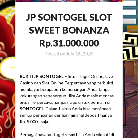
JP SONTOGEL SLOT
SWEET BONANZA
Rp.31.000.000
Posted on
July 16, 2025
BUKTI JP SONTOGEL
– Situs Togel Online, Live
Casino dan Slot Online Terpercaya yang terbukti
membayar berapapun kemenangan Anda tanpa
kekurangan sepeserpun. Jika Anda masih mencari
Situs Terpercaya, jangan ragu untuk bermain di
SONTOGEL
. Dalam 1 akun Anda bisa menikmati
semua permainan dengan minimal deposit hanya
Rp. 5.000,- saja.
Berbagai pasaran togel resmi bisa Anda nikmati di