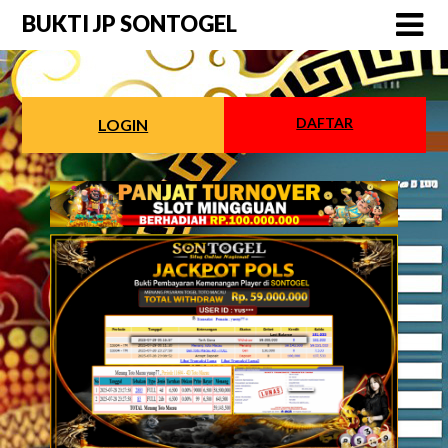
Skip
BUKTI JP SONTOGEL
to
content
DAFTAR
LOGIN