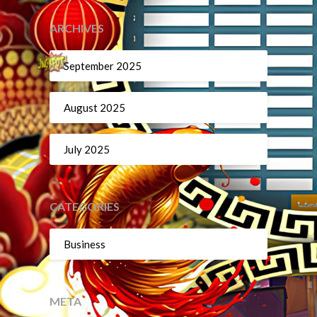
ARCHIVES
September 2025
August 2025
July 2025
CATEGORIES
Business
META