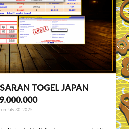
ASARAN TOGEL JAPAN
9.000.000
d on
July 30, 2025