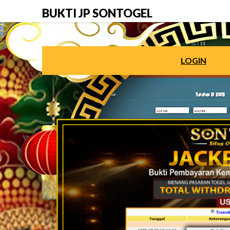
Skip
BUKTI JP SONTOGEL
to
content
LOGIN