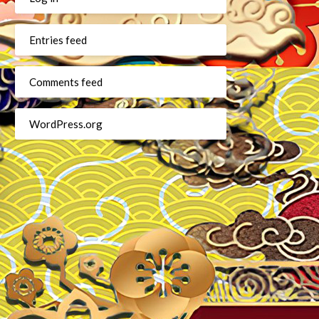
Entries feed
Comments feed
WordPress.org