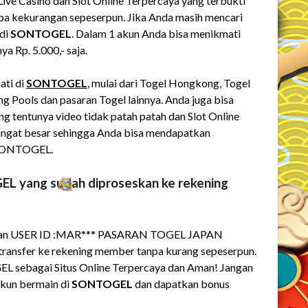
 Live Casino dan Slot Online Terpercaya yang terbukti
 kekurangan sepeserpun. Jika Anda masih mencari
 di
SONTOGEL
. Dalam 1 akun Anda bisa menikmati
a Rp. 5.000,- saja.
ati di
SONTOGEL
, mulai dari Togel Hongkong, Togel
g Pools dan pasaran Togel lainnya. Anda juga bisa
g tentunya video tidak patah patah dan Slot Online
sangat besar sehingga Anda bisa mendapatkan
i SONTOGEL.
EL yang sudah diproseskan ke rekening
an USER ID :MAR*** PASARAN TOGEL JAPAN
transfer ke rekening member tanpa kurang sepeserpun.
 sebagai Situs Online Terpercaya dan Aman! Jangan
akun bermain di
SONTOGEL
dan dapatkan bonus