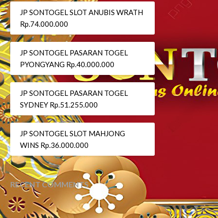
JP SONTOGEL SLOT ANUBIS WRATH
Rp.74.000.000
JP SONTOGEL PASARAN TOGEL
PYONGYANG Rp.40.000.000
JP SONTOGEL PASARAN TOGEL
SYDNEY Rp.51.255.000
JP SONTOGEL SLOT MAHJONG
WINS Rp.36.000.000
RECENT COMMENTS