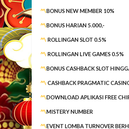
BONUS NEW MEMBER 10%
BONUS HARIAN 5.000,-
ROLLINGAN SLOT 0.5%
ROLLINGAN LIVE GAMES 0.5%
BONUS CASHBACK SLOT HINGG
CASHBACK PRAGMATIC CASIN
DOWNLOAD APLIKASI FREE CHIP 
MISTERY NUMBER
EVENT LOMBA TURNOVER BER