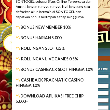
SONTOGEL sebagai Situs Online Terpercaya dan
Aman! Jangan tunggu tunggu lagi! langsung saja
daftarkan akun bermain di
SONTOGEL
dan
dapatkan bonus berlimpah setiap minggunya.
BONUS NEW MEMBER 10%
BONUS HARIAN 5.000,-
ROLLINGAN SLOT 0.5%
ROLLINGAN LIVE GAMES 0.5%
BONUS CASHBACK SLOT HINGGA 10%
CASHBACK PRAGMATIC CASINO
HINGGA 10%
DOWNLOAD APLIKASI FREE CHIP
5.000,-