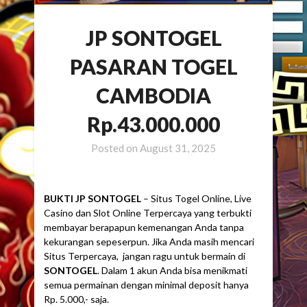
JP SONTOGEL
PASARAN TOGEL
CAMBODIA
Rp.43.000.000
Posted on
August 31, 2025
BUKTI JP SONTOGEL
– Situs Togel Online, Live
Casino dan Slot Online Terpercaya yang terbukti
membayar berapapun kemenangan Anda tanpa
kekurangan sepeserpun. Jika Anda masih mencari
Situs Terpercaya, jangan ragu untuk bermain di
SONTOGEL
. Dalam 1 akun Anda bisa menikmati
semua permainan dengan minimal deposit hanya
Rp. 5.000,- saja.