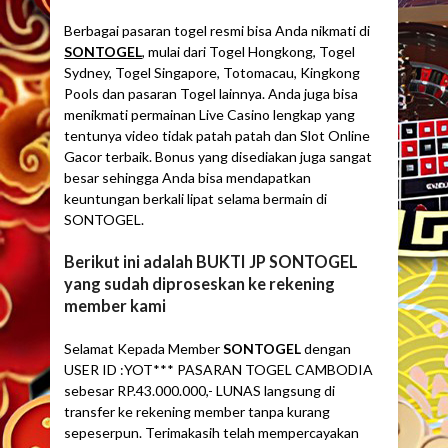
Berbagai pasaran togel resmi bisa Anda nikmati di
SONTOGEL
, mulai dari Togel Hongkong, Togel
Sydney, Togel Singapore, Totomacau, Kingkong
Pools dan pasaran Togel lainnya. Anda juga bisa
menikmati permainan Live Casino lengkap yang
tentunya video tidak patah patah dan Slot Online
Gacor terbaik. Bonus yang disediakan juga sangat
besar sehingga Anda bisa mendapatkan
keuntungan berkali lipat selama bermain di
SONTOGEL.
Berikut ini adalah BUKTI JP SONTOGEL
yang sudah diproseskan ke rekening
member kami
Selamat Kepada Member
SONTOGEL
dengan
USER ID :YOT*** PASARAN TOGEL CAMBODIA
sebesar RP.43.000.000,- LUNAS langsung di
transfer ke rekening member tanpa kurang
sepeserpun. Terimakasih telah mempercayakan