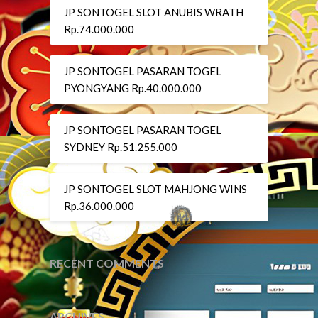
JP SONTOGEL SLOT ANUBIS WRATH
Rp.74.000.000
JP SONTOGEL PASARAN TOGEL
PYONGYANG Rp.40.000.000
JP SONTOGEL PASARAN TOGEL
SYDNEY Rp.51.255.000
JP SONTOGEL SLOT MAHJONG WINS
Rp.36.000.000
RECENT COMMENTS
ARCHIVES