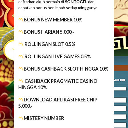
daftarkan akun bermain di
SONTOGEL
dan
dapatkan bonus berlimpah setiap minggunya.
BONUS NEW MEMBER 10%
BONUS HARIAN 5.000,-
ROLLINGAN SLOT 0.5%
ROLLINGAN LIVE GAMES 0.5%
BONUS CASHBACK SLOT HINGGA 10%
CASHBACK PRAGMATIC CASINO
HINGGA 10%
DOWNLOAD APLIKASI FREE CHIP
5.000,-
MISTERY NUMBER