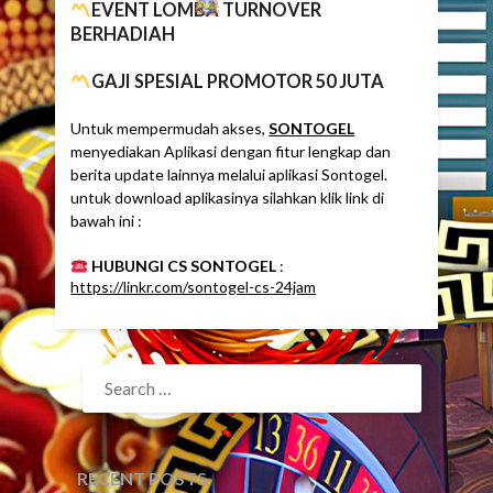
EVENT LOMBA TURNOVER
BERHADIAH
GAJI SPESIAL PROMOTOR 50 JUTA
Untuk mempermudah akses,
SONTOGEL
menyediakan Aplikasi dengan fitur lengkap dan
berita update lainnya melalui aplikasi Sontogel.
untuk download aplikasinya silahkan klik link di
bawah ini :
HUBUNGI CS SONTOGEL
:
https://linkr.com/sontogel-cs-24jam
SEARCH
FOR:
RECENT POSTS