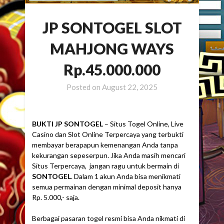
JP SONTOGEL SLOT
MAHJONG WAYS
Rp.45.000.000
Posted on
August 22, 2025
BUKTI JP SONTOGEL
– Situs Togel Online, Live
Casino dan Slot Online Terpercaya yang terbukti
membayar berapapun kemenangan Anda tanpa
kekurangan sepeserpun. Jika Anda masih mencari
Situs Terpercaya, jangan ragu untuk bermain di
SONTOGEL
. Dalam 1 akun Anda bisa menikmati
semua permainan dengan minimal deposit hanya
Rp. 5.000,- saja.
Berbagai pasaran togel resmi bisa Anda nikmati di