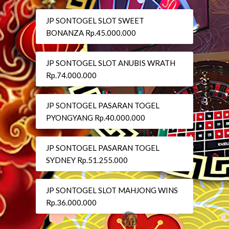
JP SONTOGEL SLOT SWEET
BONANZA Rp.45.000.000
JP SONTOGEL SLOT ANUBIS WRATH
Rp.74.000.000
JP SONTOGEL PASARAN TOGEL
PYONGYANG Rp.40.000.000
JP SONTOGEL PASARAN TOGEL
SYDNEY Rp.51.255.000
JP SONTOGEL SLOT MAHJONG WINS
Rp.36.000.000