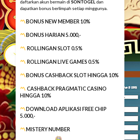
daftarkan akun bermain di
SONTOGEL
dan
dapatkan bonus berlimpah setiap minggunya.
BONUS NEW MEMBER 10%
BONUS HARIAN 5.000,-
ROLLINGAN SLOT 0.5%
ROLLINGAN LIVE GAMES 0.5%
BONUS CASHBACK SLOT HINGGA 10%
CASHBACK PRAGMATIC CASINO
HINGGA 10%
DOWNLOAD APLIKASI FREE CHIP
5.000,-
MISTERY NUMBER