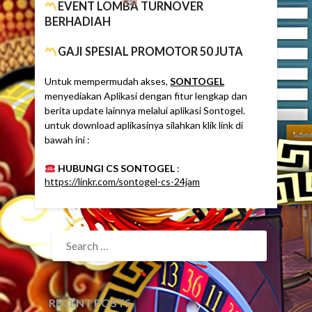
EVENT LOMBA TURNOVER
BERHADIAH
GAJI SPESIAL PROMOTOR 50 JUTA
Untuk mempermudah akses,
SONTOGEL
menyediakan Aplikasi dengan fitur lengkap dan
berita update lainnya melalui aplikasi Sontogel.
untuk download aplikasinya silahkan klik link di
bawah ini :
HUBUNGI CS SONTOGEL
:
https://linkr.com/sontogel-cs-24jam
SEARCH
FOR:
RECENT POSTS