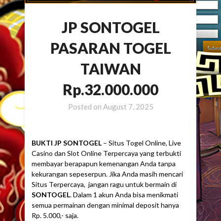
JP SONTOGEL
PASARAN TOGEL
TAIWAN
Rp.32.000.000
Posted on
August 7, 2025
BUKTI JP SONTOGEL
– Situs Togel Online, Live
Casino dan Slot Online Terpercaya yang terbukti
membayar berapapun kemenangan Anda tanpa
kekurangan sepeserpun. Jika Anda masih mencari
Situs Terpercaya, jangan ragu untuk bermain di
SONTOGEL
. Dalam 1 akun Anda bisa menikmati
semua permainan dengan minimal deposit hanya
Rp. 5.000,- saja.