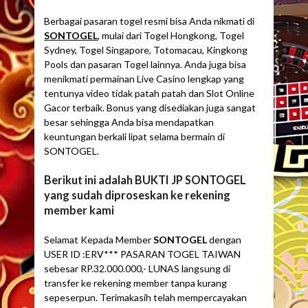
Berbagai pasaran togel resmi bisa Anda nikmati di
SONTOGEL
, mulai dari Togel Hongkong, Togel
Sydney, Togel Singapore, Totomacau, Kingkong
Pools dan pasaran Togel lainnya. Anda juga bisa
menikmati permainan Live Casino lengkap yang
tentunya video tidak patah patah dan Slot Online
Gacor terbaik. Bonus yang disediakan juga sangat
besar sehingga Anda bisa mendapatkan
keuntungan berkali lipat selama bermain di
SONTOGEL.
Berikut ini adalah BUKTI JP SONTOGEL
yang sudah diproseskan ke rekening
member kami
Selamat Kepada Member
SONTOGEL
dengan
USER ID :ERV*** PASARAN TOGEL TAIWAN
sebesar RP.32.000.000,- LUNAS langsung di
transfer ke rekening member tanpa kurang
sepeserpun. Terimakasih telah mempercayakan