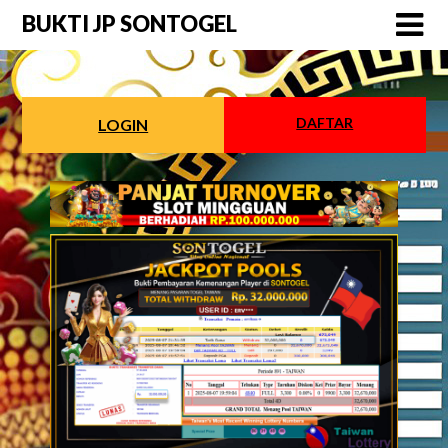
Skip
BUKTI JP SONTOGEL
to
content
DAFTAR
LOGIN