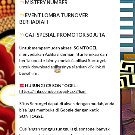
MISTERY NUMBER
EVENT LOMBA TURNOVER
BERHADIAH
GAJI SPESIAL PROMOTOR 50 JUTA
Untuk mempermudah akses,
SONTOGEL
menyediakan Aplikasi dengan fitur lengkap dan
berita update lainnya melalui aplikasi Sontogel.
untuk download aplikasinya silahkan klik link di
bawah ini :
HUBUNGI CS SONTOGEL
:
https://linkr.com/sontogel-cs-24jam
Situs Sontogel dapat di akses dengan mudah, anda
bisa juga membuka di Google dengan ketik
SONTOGEL
.
Cus jangan tunggu tunggu lagi, sontogel banyak