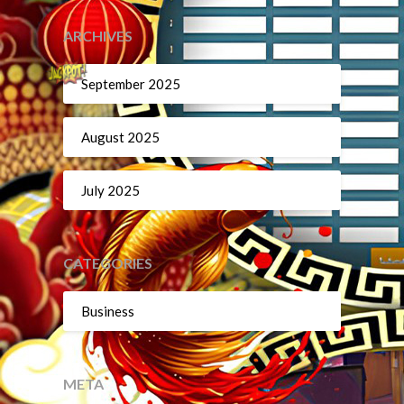
ARCHIVES
September 2025
August 2025
July 2025
CATEGORIES
Business
META