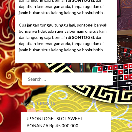
dan langsung saja bermain di
SONTOGEL
dan
dapatkan kemenangan anda, tanpa ragu dan di
jamin bukan situs kaleng kaleng ya boskuhhhh .
Cus jangan tunggu tunggu lagi, sontogel banyak
bonusnya tidak ada ruginya bermain di situs kami
dan langsung saja bermain di
SONTOGEL
dan
dapatkan kemenangan anda, tanpa ragu dan di
jamin bukan situs kaleng kaleng ya boskuhhhh .
SEARCH
FOR:
RECENT POSTS
JP SONTOGEL SLOT SWEET
BONANZA Rp.45.000.000