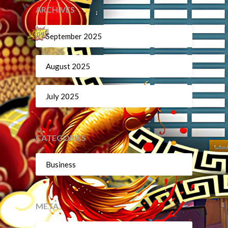
ARCHIVES
September 2025
August 2025
July 2025
CATEGORIES
Business
META