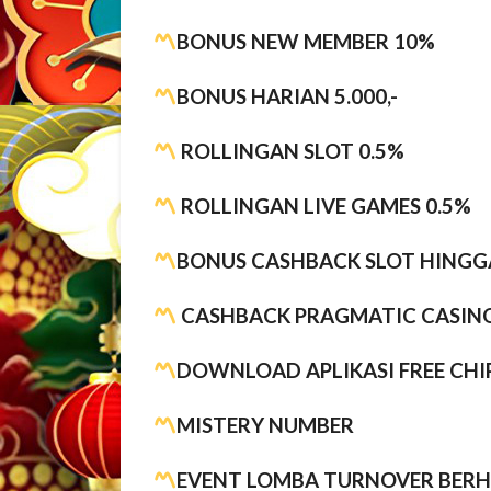
BONUS NEW MEMBER 10%
BONUS HARIAN 5.000,-
ROLLINGAN SLOT 0.5%
ROLLINGAN LIVE GAMES 0.5%
BONUS CASHBACK SLOT HINGG
CASHBACK PRAGMATIC CASIN
DOWNLOAD APLIKASI FREE CHIP 
MISTERY NUMBER
EVENT LOMBA TURNOVER BER