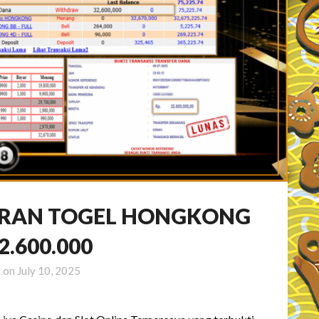
ARAN TOGEL HONGKONG
2.600.000
d on
July 10, 2025