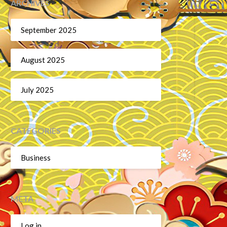
ARCHIVES
September 2025
August 2025
July 2025
CATEGORIES
Business
META
Log in