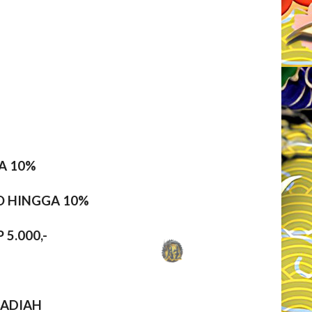
A 10%
O HINGGA 10%
5.000,-
HADIAH