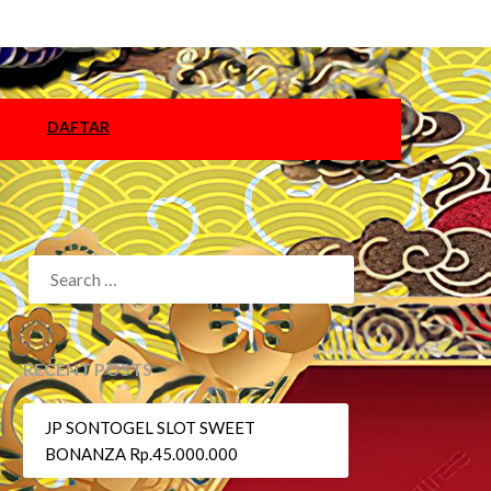
DAFTAR
SEARCH
FOR:
RECENT POSTS
JP SONTOGEL SLOT SWEET
BONANZA Rp.45.000.000