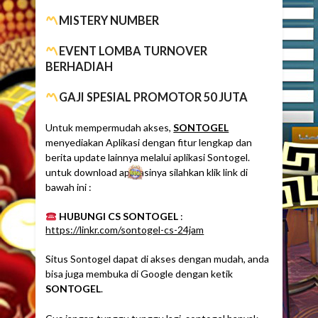
MISTERY NUMBER
EVENT LOMBA TURNOVER
BERHADIAH
GAJI SPESIAL PROMOTOR 50 JUTA
Untuk mempermudah akses,
SONTOGEL
menyediakan Aplikasi dengan fitur lengkap dan
berita update lainnya melalui aplikasi Sontogel.
untuk download aplikasinya silahkan klik link di
bawah ini :
HUBUNGI CS SONTOGEL
:
https://linkr.com/sontogel-cs-24jam
Situs Sontogel dapat di akses dengan mudah, anda
bisa juga membuka di Google dengan ketik
SONTOGEL
.