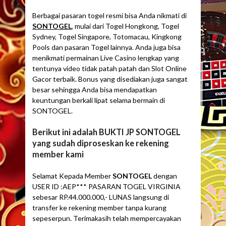
Berbagai pasaran togel resmi bisa Anda nikmati di
SONTOGEL
, mulai dari Togel Hongkong, Togel
Sydney, Togel Singapore, Totomacau, Kingkong
Pools dan pasaran Togel lainnya. Anda juga bisa
menikmati permainan Live Casino lengkap yang
tentunya video tidak patah patah dan Slot Online
Gacor terbaik. Bonus yang disediakan juga sangat
besar sehingga Anda bisa mendapatkan
keuntungan berkali lipat selama bermain di
SONTOGEL.
Berikut ini adalah BUKTI JP SONTOGEL
yang sudah diproseskan ke rekening
member kami
Selamat Kepada Member
SONTOGEL
dengan
USER ID :AEP*** PASARAN TOGEL VIRGINIA
sebesar RP.44.000.000,- LUNAS langsung di
transfer ke rekening member tanpa kurang
sepeserpun. Terimakasih telah mempercayakan