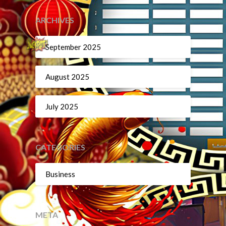
ARCHIVES
September 2025
August 2025
July 2025
CATEGORIES
Business
META