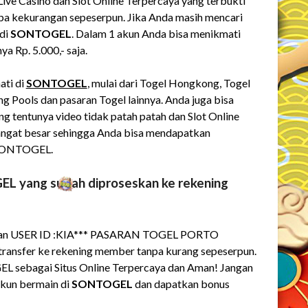
 Live Casino dan Slot Online Terpercaya yang terbukti
 kekurangan sepeserpun. Jika Anda masih mencari
 di
SONTOGEL
. Dalam 1 akun Anda bisa menikmati
a Rp. 5.000,- saja.
ati di
SONTOGEL
, mulai dari Togel Hongkong, Togel
g Pools dan pasaran Togel lainnya. Anda juga bisa
g tentunya video tidak patah patah dan Slot Online
sangat besar sehingga Anda bisa mendapatkan
i SONTOGEL.
EL yang sudah diproseskan ke rekening
an USER ID :KIA*** PASARAN TOGEL PORTO
transfer ke rekening member tanpa kurang sepeserpun.
 sebagai Situs Online Terpercaya dan Aman! Jangan
akun bermain di
SONTOGEL
dan dapatkan bonus