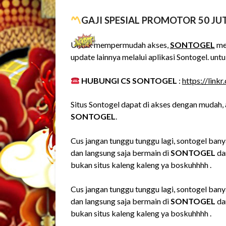
GAJI SPESIAL PROMOTOR 50 JU
Untuk mempermudah akses,
SONTOGEL
men
update lainnya melalui aplikasi Sontogel. untu
HUBUNGI CS SONTOGEL
:
https://link
Situs Sontogel dapat di akses dengan mudah,
SONTOGEL
.
Cus jangan tunggu tunggu lagi, sontogel bany
dan langsung saja bermain di
SONTOGEL
da
bukan situs kaleng kaleng ya boskuhhhh .
Cus jangan tunggu tunggu lagi, sontogel bany
dan langsung saja bermain di
SONTOGEL
da
bukan situs kaleng kaleng ya boskuhhhh .