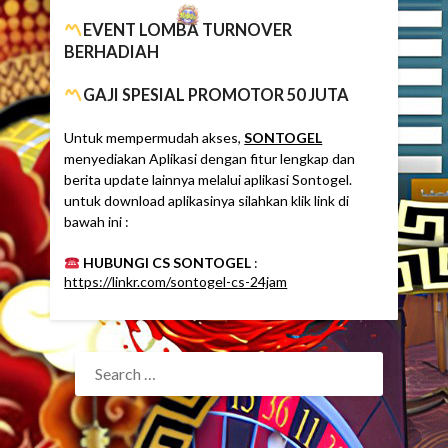
EVENT LOMBA TURNOVER
BERHADIAH
GAJI SPESIAL PROMOTOR 50 JUTA
Untuk mempermudah akses,
SONTOGEL
menyediakan Aplikasi dengan fitur lengkap dan
berita update lainnya melalui aplikasi Sontogel.
untuk download aplikasinya silahkan klik link di
bawah ini :
HUBUNGI CS SONTOGEL
:
https://linkr.com/sontogel-cs-24jam
SEARCH
FOR: