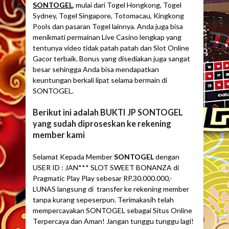
SONTOGEL
, mulai dari Togel Hongkong, Togel
Sydney, Togel Singapore, Totomacau, Kingkong
Pools dan pasaran Togel lainnya. Anda juga bisa
menikmati permainan Live Casino lengkap yang
tentunya video tidak patah patah dan Slot Online
Gacor terbaik. Bonus yang disediakan juga sangat
besar sehingga Anda bisa mendapatkan
keuntungan berkali lipat selama bermain di
SONTOGEL.
Berikut ini adalah BUKTI JP SONTOGEL
yang sudah diproseskan ke rekening
member kami
Selamat Kepada Member
SONTOGEL
dengan
USER ID : JAN*** SLOT SWEET BONANZA di
Pragmatic Play Play sebesar RP.30.000.000,-
LUNAS langsung di transfer ke rekening member
tanpa kurang sepeserpun. Terimakasih telah
mempercayakan SONTOGEL sebagai Situs Online
Terpercaya dan Aman! Jangan tunggu tunggu lagi!