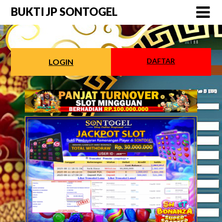
Skip
BUKTI JP SONTOGEL
to
content
DAFTAR
LOGIN