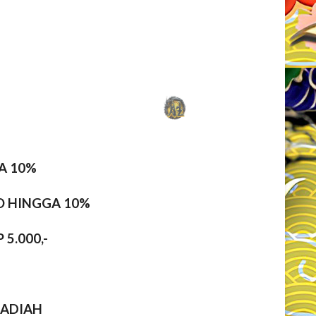
A 10%
O HINGGA 10%
5.000,-
HADIAH