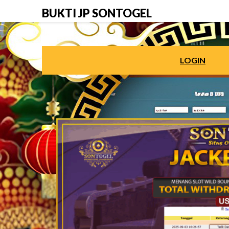
Skip
BUKTI JP SONTOGEL
to
content
LOGIN