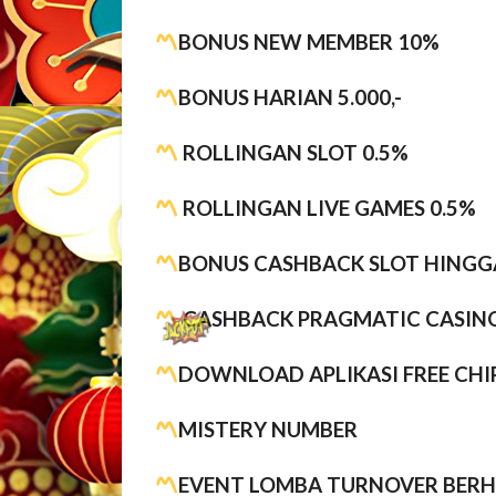
BONUS NEW MEMBER 10%
BONUS HARIAN 5.000,-
ROLLINGAN SLOT 0.5%
ROLLINGAN LIVE GAMES 0.5%
BONUS CASHBACK SLOT HINGG
CASHBACK PRAGMATIC CASIN
DOWNLOAD APLIKASI FREE CHIP 
MISTERY NUMBER
EVENT LOMBA TURNOVER BER