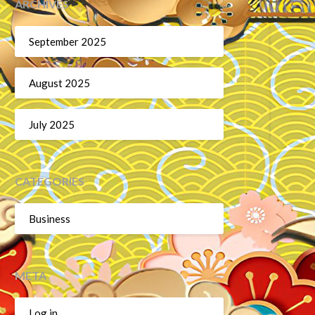
ARCHIVES
September 2025
August 2025
July 2025
CATEGORIES
Business
META
Log in