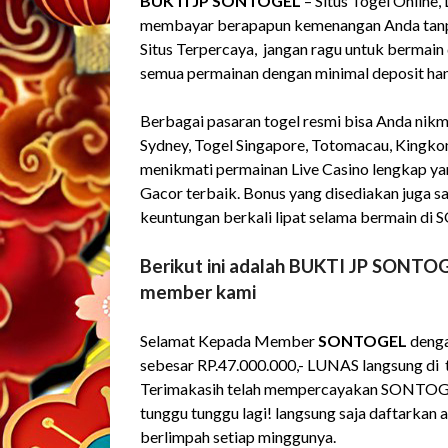
BUKTI JP SONTOGEL
– Situs Togel Online,
membayar berapapun kemenangan Anda tanpa
Situs Terpercaya, jangan ragu untuk bermain
semua permainan dengan minimal deposit hany
Berbagai pasaran togel resmi bisa Anda nikm
Sydney, Togel Singapore, Totomacau, Kingkon
menikmati permainan Live Casino lengkap yan
Gacor terbaik. Bonus yang disediakan juga 
keuntungan berkali lipat selama bermain d
Berikut ini adalah BUKTI JP SONTOG
member kami
Selamat Kepada Member
SONTOGEL
denga
sebesar RP.47.000.000,- LUNAS langsung di 
Terimakasih telah mempercayakan SONTOGEL
tunggu tunggu lagi! langsung saja daftarkan 
berlimpah setiap minggunya.