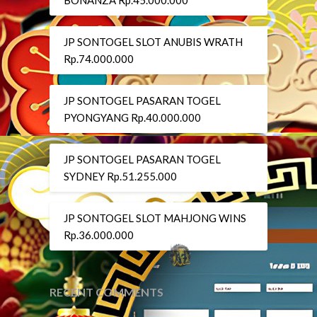
JP SONTOGEL SLOT ANUBIS WRATH
Rp.74.000.000
JP SONTOGEL PASARAN TOGEL
PYONGYANG Rp.40.000.000
JP SONTOGEL PASARAN TOGEL
SYDNEY Rp.51.255.000
JP SONTOGEL SLOT MAHJONG WINS
Rp.36.000.000
RECENT COMMENTS