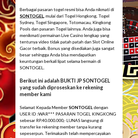
Berbagai pasaran togel resmi bisa Anda nikmati di
SONTOGEL
, mulai dari Togel Hongkong, Togel
Sydney, Togel Singapore, Totomacau, Kingkong
Pools dan pasaran Togel lainnya. Anda juga bisa
menikmati permainan Live Casino lengkap yang
tentunya video tidak patah patah dan Slot Online
Gacor terbaik. Bonus yang disediakan juga sangat
besar sehingga Anda bisa mendapatkan
keuntungan berkali lipat selama bermain di
SONTOGEL.
Berikut ini adalah BUKTI JP SONTOGEL
yang sudah diproseskan ke rekening
member kami
Selamat Kepada Member
SONTOGEL
dengan
USER ID :WAR*** PASARAN TOGEL KINGKONG
sebesar RP.40.000.000,- LUNAS langsung di
transfer ke rekening member tanpa kurang
sepeserpun. Terimakasih telah mempercayakan