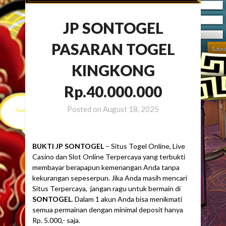
JP SONTOGEL
PASARAN TOGEL
KINGKONG
Rp.40.000.000
Posted on
August 18, 2025
BUKTI JP SONTOGEL
– Situs Togel Online, Live
Casino dan Slot Online Terpercaya yang terbukti
membayar berapapun kemenangan Anda tanpa
kekurangan sepeserpun. Jika Anda masih mencari
Situs Terpercaya, jangan ragu untuk bermain di
SONTOGEL
. Dalam 1 akun Anda bisa menikmati
semua permainan dengan minimal deposit hanya
Rp. 5.000,- saja.