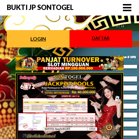
Skip
BUKTI JP SONTOGEL
to
content
DAFTAR
LOGIN