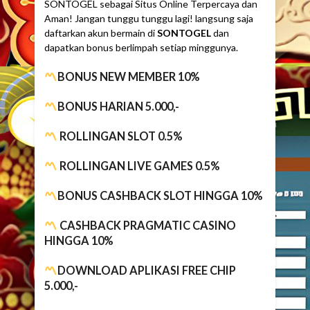
SONTOGEL sebagai Situs Online Terpercaya dan
Aman! Jangan tunggu tunggu lagi! langsung saja
daftarkan akun bermain di
SONTOGEL
dan
dapatkan bonus berlimpah setiap minggunya.
BONUS NEW MEMBER 10%
BONUS HARIAN 5.000,-
ROLLINGAN SLOT 0.5%
ROLLINGAN LIVE GAMES 0.5%
BONUS CASHBACK SLOT HINGGA 10%
CASHBACK PRAGMATIC CASINO
HINGGA 10%
DOWNLOAD APLIKASI FREE CHIP
5.000,-