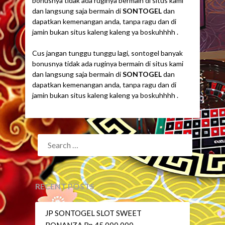
bonusnya tidak ada ruginya bermain di situs kami
dan langsung saja bermain di
SONTOGEL
dan
dapatkan kemenangan anda, tanpa ragu dan di
jamin bukan situs kaleng kaleng ya boskuhhhh .
Cus jangan tunggu tunggu lagi, sontogel banyak
bonusnya tidak ada ruginya bermain di situs kami
dan langsung saja bermain di
SONTOGEL
dan
dapatkan kemenangan anda, tanpa ragu dan di
jamin bukan situs kaleng kaleng ya boskuhhhh .
SEARCH
FOR:
RECENT POSTS
JP SONTOGEL SLOT SWEET
BONANZA Rp.45.000.000