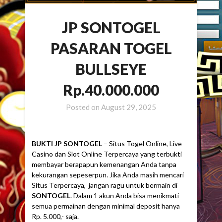
JP SONTOGEL
PASARAN TOGEL
BULLSEYE
Rp.40.000.000
Posted on
August 29, 2025
BUKTI JP SONTOGEL
– Situs Togel Online, Live
Casino dan Slot Online Terpercaya yang terbukti
membayar berapapun kemenangan Anda tanpa
kekurangan sepeserpun. Jika Anda masih mencari
Situs Terpercaya, jangan ragu untuk bermain di
SONTOGEL
. Dalam 1 akun Anda bisa menikmati
semua permainan dengan minimal deposit hanya
Rp. 5.000,- saja.