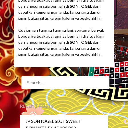
bonusnya tidak ada ruginya bermain di situs kami
dan langsung saja bermain di
SONTOGEL
dan
dapatkan kemenangan anda, tanpa ragu dan di
jamin bukan situs kaleng kaleng ya boskuhhhh .
Cus jangan tunggu tunggu lagi, sontogel banyak
bonusnya tidak ada ruginya bermain di situs kami
dan langsung saja bermain di
SONTOGEL
dan
dapatkan kemenangan anda, tanpa ragu dan di
jamin bukan situs kaleng kaleng ya boskuhhhh .
SEARCH
FOR:
RECENT POSTS
JP SONTOGEL SLOT SWEET
BONANZA Rp.45.000.000