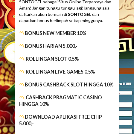
SONTOGEL sebagai Situs Online Terpercaya dan
Aman! Jangan tunggu tunggu lagi! langsung saja
daftarkan akun bermain di
SONTOGEL
dan
dapatkan bonus berlimpah setiap minggunya.
BONUS NEW MEMBER 10%
BONUS HARIAN 5.000,-
ROLLINGAN SLOT 0.5%
ROLLINGAN LIVE GAMES 0.5%
BONUS CASHBACK SLOT HINGGA 10%
CASHBACK PRAGMATIC CASINO
HINGGA 10%
DOWNLOAD APLIKASI FREE CHIP
5.000,-