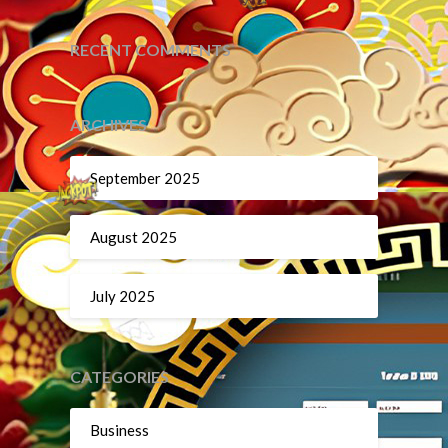
RECENT COMMENTS
ARCHIVES
September 2025
August 2025
July 2025
CATEGORIES
Business