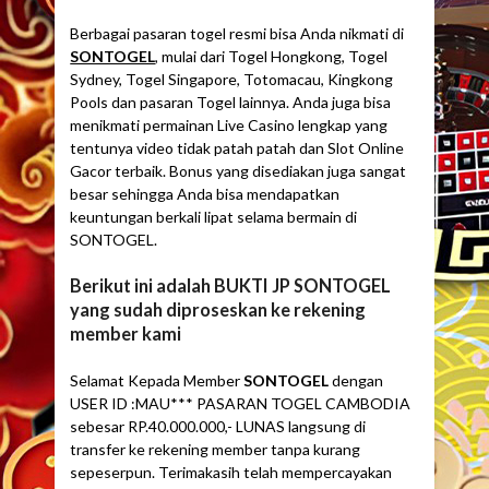
Berbagai pasaran togel resmi bisa Anda nikmati di
SONTOGEL
, mulai dari Togel Hongkong, Togel
Sydney, Togel Singapore, Totomacau, Kingkong
Pools dan pasaran Togel lainnya. Anda juga bisa
menikmati permainan Live Casino lengkap yang
tentunya video tidak patah patah dan Slot Online
Gacor terbaik. Bonus yang disediakan juga sangat
besar sehingga Anda bisa mendapatkan
keuntungan berkali lipat selama bermain di
SONTOGEL.
Berikut ini adalah BUKTI JP SONTOGEL
yang sudah diproseskan ke rekening
member kami
Selamat Kepada Member
SONTOGEL
dengan
USER ID :MAU*** PASARAN TOGEL CAMBODIA
sebesar RP.40.000.000,- LUNAS langsung di
transfer ke rekening member tanpa kurang
sepeserpun. Terimakasih telah mempercayakan