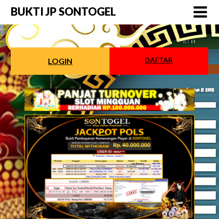
Skip
BUKTI JP SONTOGEL
to
content
DAFTAR
LOGIN