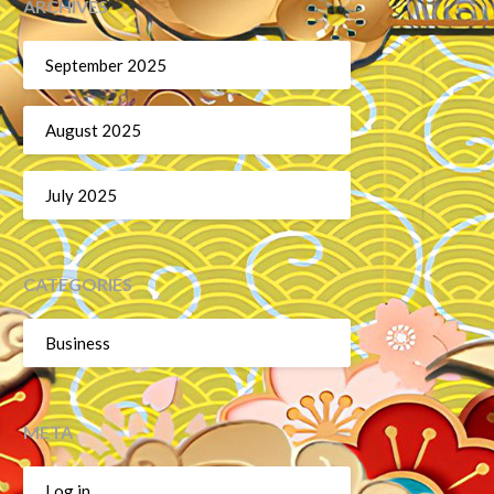
ARCHIVES
September 2025
August 2025
July 2025
CATEGORIES
Business
META
Log in