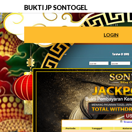
Skip
BUKTI JP SONTOGEL
to
content
LOGIN