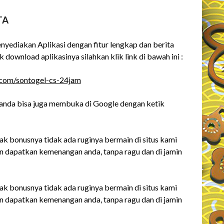
TA
yediakan Aplikasi dengan fitur lengkap dan berita
k download aplikasinya silahkan klik link di bawah ini :
r.com/sontogel-cs-24jam
 anda bisa juga membuka di Google dengan ketik
ak bonusnya tidak ada ruginya bermain di situs kami
n dapatkan kemenangan anda, tanpa ragu dan di jamin
ak bonusnya tidak ada ruginya bermain di situs kami
n dapatkan kemenangan anda, tanpa ragu dan di jamin