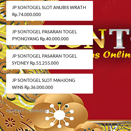
JP SONTOGEL SLOT ANUBIS WRATH
Rp.74.000.000
JP SONTOGEL PASARAN TOGEL
PYONGYANG Rp.40.000.000
JP SONTOGEL PASARAN TOGEL
SYDNEY Rp.51.255.000
JP SONTOGEL SLOT MAHJONG
WINS Rp.36.000.000
RECENT COMMENTS