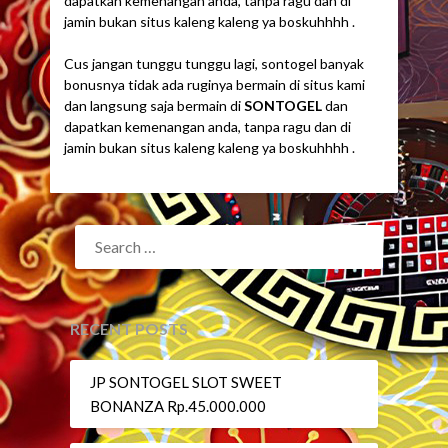
dapatkan kemenangan anda, tanpa ragu dan di
jamin bukan situs kaleng kaleng ya boskuhhhh .
Cus jangan tunggu tunggu lagi, sontogel banyak
bonusnya tidak ada ruginya bermain di situs kami
dan langsung saja bermain di
SONTOGEL
dan
dapatkan kemenangan anda, tanpa ragu dan di
jamin bukan situs kaleng kaleng ya boskuhhhh .
SEARCH
FOR:
RECENT POSTS
JP SONTOGEL SLOT SWEET
BONANZA Rp.45.000.000