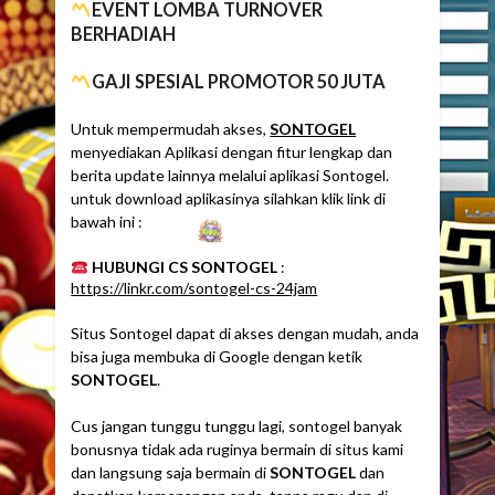
EVENT LOMBA TURNOVER
BERHADIAH
GAJI SPESIAL PROMOTOR 50 JUTA
Untuk mempermudah akses,
SONTOGEL
menyediakan Aplikasi dengan fitur lengkap dan
berita update lainnya melalui aplikasi Sontogel.
untuk download aplikasinya silahkan klik link di
bawah ini :
HUBUNGI CS SONTOGEL
:
https://linkr.com/sontogel-cs-24jam
Situs Sontogel dapat di akses dengan mudah, anda
bisa juga membuka di Google dengan ketik
SONTOGEL
.
Cus jangan tunggu tunggu lagi, sontogel banyak
bonusnya tidak ada ruginya bermain di situs kami
dan langsung saja bermain di
SONTOGEL
dan