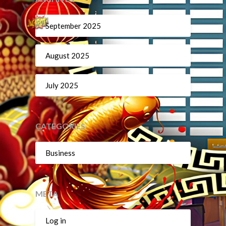
September 2025
August 2025
July 2025
CATEGORIES
Business
META
Log in