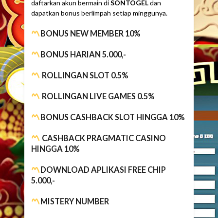
daftarkan akun bermain di
SONTOGEL
dan
dapatkan bonus berlimpah setiap minggunya.
BONUS NEW MEMBER 10%
BONUS HARIAN 5.000,-
ROLLINGAN SLOT 0.5%
ROLLINGAN LIVE GAMES 0.5%
BONUS CASHBACK SLOT HINGGA 10%
CASHBACK PRAGMATIC CASINO
HINGGA 10%
DOWNLOAD APLIKASI FREE CHIP
5.000,-
MISTERY NUMBER