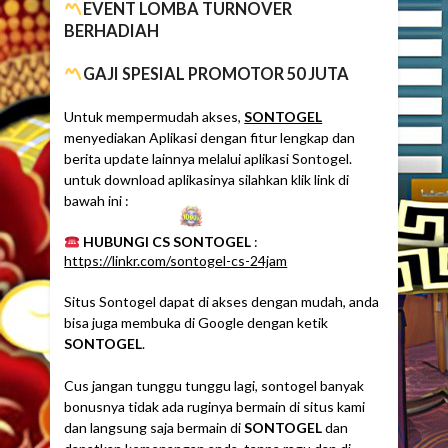
EVENT LOMBA TURNOVER
BERHADIAH
GAJI SPESIAL PROMOTOR 50 JUTA
Untuk mempermudah akses,
SONTOGEL
menyediakan Aplikasi dengan fitur lengkap dan
berita update lainnya melalui aplikasi Sontogel.
untuk download aplikasinya silahkan klik link di
bawah ini :
HUBUNGI CS SONTOGEL
:
https://linkr.com/sontogel-cs-24jam
Situs Sontogel dapat di akses dengan mudah, anda
bisa juga membuka di Google dengan ketik
SONTOGEL
.
Cus jangan tunggu tunggu lagi, sontogel banyak
bonusnya tidak ada ruginya bermain di situs kami
dan langsung saja bermain di
SONTOGEL
dan