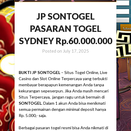
JP SONTOGEL
PASARAN TOGEL
SYDNEY Rp.60.000.000
Posted on
July 17, 2025
BUKTI JP SONTOGEL
– Situs Togel Online, Live
Casino dan Slot Online Terpercaya yang terbukti
membayar berapapun kemenangan Anda tanpa
kekurangan sepeserpun. Jika Anda masih mencari
Situs Terpercaya, jangan ragu untuk bermain di
SONTOGEL
. Dalam 1 akun Anda bisa menikmati
semua permainan dengan minimal deposit hanya
Rp. 5.000,- saja.
Berbagai pasaran togel resmi bisa Anda nikmati di