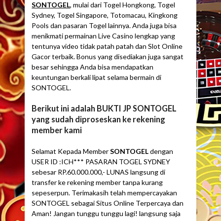
SONTOGEL
, mulai dari Togel Hongkong, Togel
Sydney, Togel Singapore, Totomacau, Kingkong
Pools dan pasaran Togel lainnya. Anda juga bisa
menikmati permainan Live Casino lengkap yang
tentunya video tidak patah patah dan Slot Online
Gacor terbaik. Bonus yang disediakan juga sangat
besar sehingga Anda bisa mendapatkan
keuntungan berkali lipat selama bermain di
SONTOGEL.
Berikut ini adalah BUKTI JP SONTOGEL
yang sudah diproseskan ke rekening
member kami
Selamat Kepada Member
SONTOGEL
dengan
USER ID :ICH*** PASARAN TOGEL SYDNEY
sebesar RP.60.000.000,- LUNAS langsung di
transfer ke rekening member tanpa kurang
sepeserpun. Terimakasih telah mempercayakan
SONTOGEL sebagai Situs Online Terpercaya dan
Aman! Jangan tunggu tunggu lagi! langsung saja