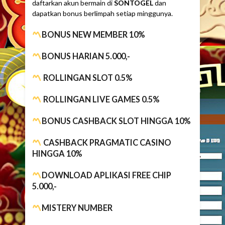
daftarkan akun bermain di
SONTOGEL
dan
dapatkan bonus berlimpah setiap minggunya.
BONUS NEW MEMBER 10%
BONUS HARIAN 5.000,-
ROLLINGAN SLOT 0.5%
ROLLINGAN LIVE GAMES 0.5%
BONUS CASHBACK SLOT HINGGA 10%
CASHBACK PRAGMATIC CASINO
HINGGA 10%
DOWNLOAD APLIKASI FREE CHIP
5.000,-
MISTERY NUMBER