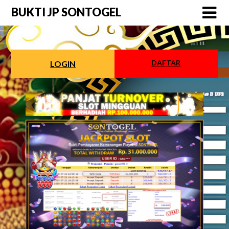
Skip
BUKTI JP SONTOGEL
to
content
DAFTAR
LOGIN