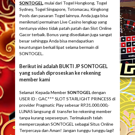
SONTOGEL
, mulai dari Togel Hongkong, Togel
Sydney, Togel Singapore, Totomacau, Kingkong
Pools dan pasaran Togel lainnya. Anda juga bisa
menikmati permainan Live Casino lengkap yang
tentunya video tidak patah patah dan Slot Online
Gacor terbaik. Bonus yang disediakan juga sangat
besar sehingga Anda bisa mendapatkan
keuntungan berkali lipat selama bermain di
SONTOGEL.
Berikut ini adalah BUKTI JP SONTOGEL
yang sudah diproseskan ke rekening
member kami
Selamat Kepada Member
SONTOGEL
dengan
USER ID : GAC*** SLOT STARLIGHT PRINCESS di
provider Pragmatic Play sebesar RP.31.000.000,-
LUNAS langsung di transfer ke rekening member
tanpa kurang sepeserpun. Terimakasih telah
mempercayakan SONTOGEL sebagai Situs Online
Terpercaya dan Aman! Jangan tunggu tunggu lagi!