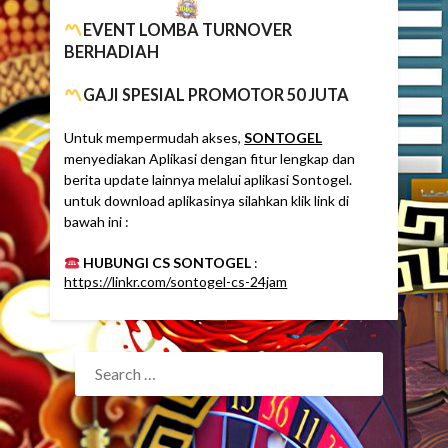
EVENT LOMBA TURNOVER
BERHADIAH
GAJI SPESIAL PROMOTOR 50 JUTA
Untuk mempermudah akses,
SONTOGEL
menyediakan Aplikasi dengan fitur lengkap dan
berita update lainnya melalui aplikasi Sontogel.
untuk download aplikasinya silahkan klik link di
bawah ini :
HUBUNGI CS SONTOGEL
:
https://linkr.com/sontogel-cs-24jam
SEARCH
FOR: